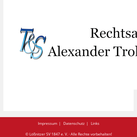
Impressum
Datenschutz
Links
© Lößnitzer SV 1847 e. V. · Alle Rechte vorbehalten!