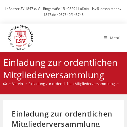
Zum
Lößnitzer SV 1847 e. V. · Ringstraße 15 · 08294 Lößnitz · lsv@loessnitzer-sv-
Inhalt
1847.de · 037349/143748
springen
Menü
Einladung zur ordentlichen
Mitgliederversammlung
>
Verein
>
Einladung zur ordentlichen Mitgliederversammlung
>
Einladung zur ordentlichen
Mitgliederversammlung