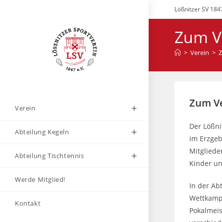
Zum
Lößnitzer SV 1847
Inhalt
springen
Zum V
>
Verein
>
Zum V
Verein
Der Lößni
Abteilung Kegeln
im Erzgeb
Mitgliede
Abteilung Tischtennis
Kinder un
Werde Mitglied!
In der Ab
Wettkampf
Kontakt
Pokalmeis