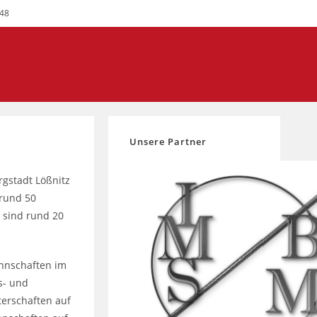
748
Unsere Partner
rgstadt Lößnitz
(rund 50
n sind rund 20
annschaften im
s- und
terschaften auf