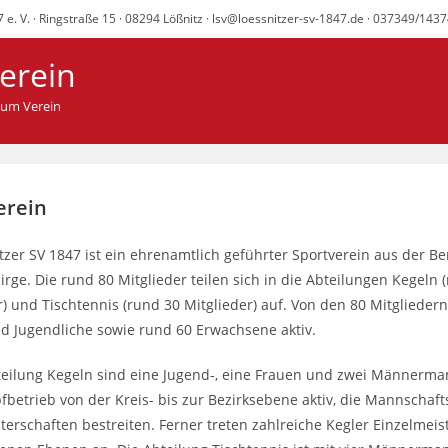
 e. V. · Ringstraße 15 · 08294 Lößnitz · lsv@loessnitzer-sv-1847.de · 037349/143
erein
Zum Verein
erein
tzer SV 1847 ist ein ehrenamtlich geführter Sportverein aus der Be
irge. Die rund 80 Mitglieder teilen sich in die Abteilungen Kegeln 
r) und Tischtennis (rund 30 Mitglieder) auf. Von den 80 Mitglieder
d Jugendliche sowie rund 60 Erwachsene aktiv.
teilung Kegeln sind eine Jugend-, eine Frauen und zwei Männerm
betrieb von der Kreis- bis zur Bezirksebene aktiv, die Mannschaft
terschaften bestreiten. Ferner treten zahlreiche Kegler Einzelmeis