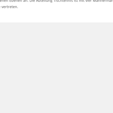
enen Ebenen an. Die Abteilung Tischtennis ist mit vier Männerma
 vertreten.